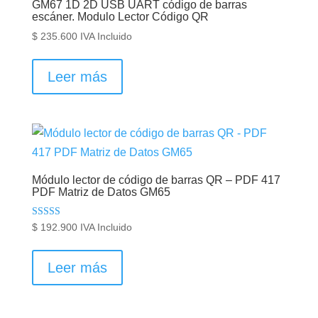
GM67 1D 2D USB UART código de barras
escáner. Modulo Lector Código QR
$
235.600
IVA Incluido
Leer más
Módulo lector de código de barras QR – PDF 417
PDF Matriz de Datos GM65
Valorado en
$
192.900
IVA Incluido
5.00
de 5
Leer más