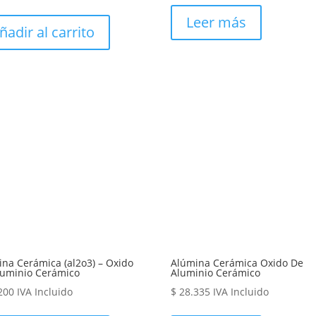
Leer más
ñadir al carrito
na Cerámica (al2o3) – Oxido
Alúmina Cerámica Oxido De
luminio Cerámico
Aluminio Cerámico
200
IVA Incluido
$
28.335
IVA Incluido