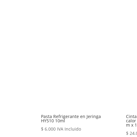
Pasta Refrigerante en Jeringa
Cinta
HY510 10ml
calor
m x 
$
6.000
IVA Incluido
$
24.