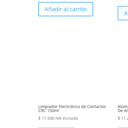
Añadir al carrito
A
Limpiador Electrónico de Contactos
Alúmi
CRC 150ml
De A
$
17.500
IVA Incluido
$
11.