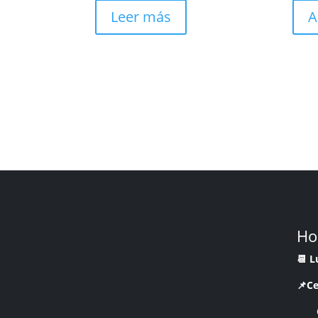
Leer más
A
Ho
📆 
📌Ce
CR 