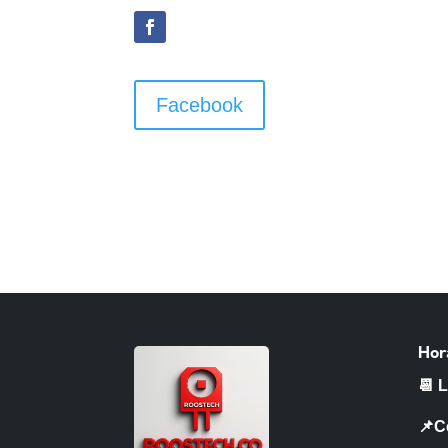
Facebook
Hor
📆 
📌C