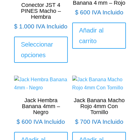
Banana 4 mm – Rojo
Conector JST 4
págin
PINES Macho –
$
600
IVA Incluido
de
Hembra
produ
$
1.000
IVA Incluido
Añadir al
Este
carrito
producto
Seleccionar
tiene
opciones
múltiples
variantes.
Las
opciones
se
pueden
Jack Hembra
Jack Banana Macho
Banana 4mm –
Rojo 4mm Con
elegir
Negro
Tornillo
en
$
600
IVA Incluido
$
700
IVA Incluido
la
página
Añadir al
Añadir al
de