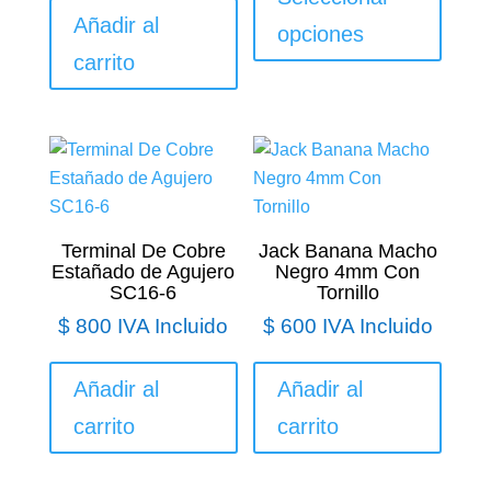
tiene
Añadir al
opciones
múltip
carrito
varian
Las
opcio
se
puede
elegir
en
Terminal De Cobre
Jack Banana Macho
Estañado de Agujero
Negro 4mm Con
la
SC16-6
Tornillo
págin
$
800
IVA Incluido
$
600
IVA Incluido
de
produ
Añadir al
Añadir al
carrito
carrito