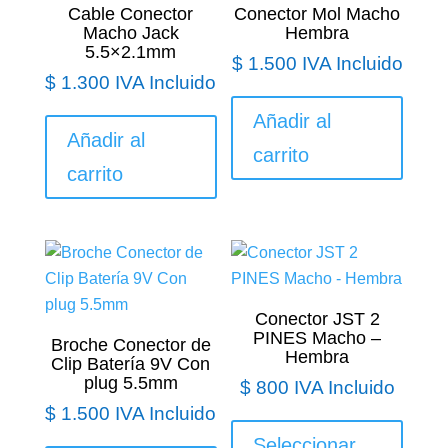
Cable Conector
Conector Mol Macho
Macho Jack
Hembra
5.5×2.1mm
$
1.500
IVA Incluido
$
1.300
IVA Incluido
Añadir al
Añadir al
carrito
carrito
Conector JST 2
PINES Macho –
Broche Conector de
Hembra
Clip Batería 9V Con
plug 5.5mm
$
800
IVA Incluido
$
1.500
IVA Incluido
Este
produ
Seleccionar