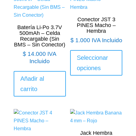
Conector JST 3
PINES Macho –
Batería Li-Po 3.7V
Hembra
500mAh – Celda
Recargable (Sin
$
1.000
IVA Incluido
BMS – Sin Conector)
Este
$
14.000
IVA
produ
Seleccionar
Incluido
tiene
opciones
múltip
Añadir al
varian
Las
carrito
opcio
se
puede
elegir
en
Jack Hembra
la