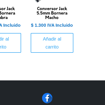
or Jack
Conversor Jack
Bornera
5.5mm Bornera
bra
Macho
A Incluido
$
1.300
IVA Incluido
ir al
Añadir al
rito
carrito