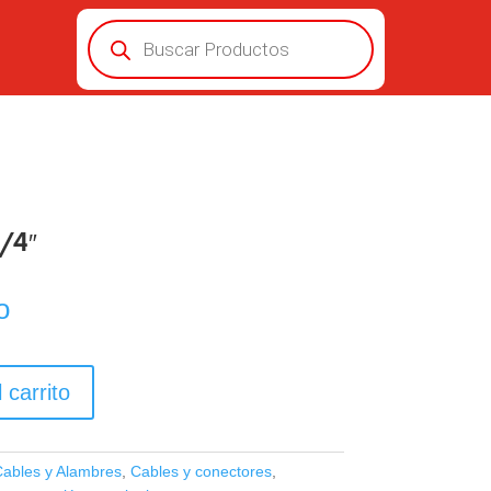
Búsqueda
de
productos
/4″
o
 carrito
ables y Alambres
,
Cables y conectores
,