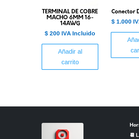
TERMINAL DE COBRE
Conector
MACHO 6MM 16-
$
1.000
IV
14AWG
$
200
IVA Incluido
Añad
car
Añadir al
carrito
Hor
📆 