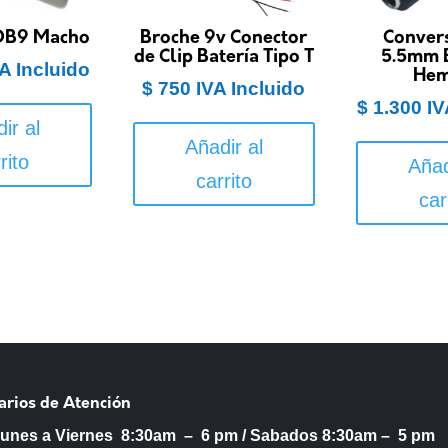
 DB9 Macho
Broche 9v Conector
Convers
de Clip Batería Tipo T
5.5mm 
A Incluido
Hem
$
750
IVA Incluido
$
1.300
IV
ir al
Añadir al
rito
Añad
carrito
car
arios de Atención
Lunes a Viernes 8:30am – 6 pm /
Sabados 8:30am – 5 pm