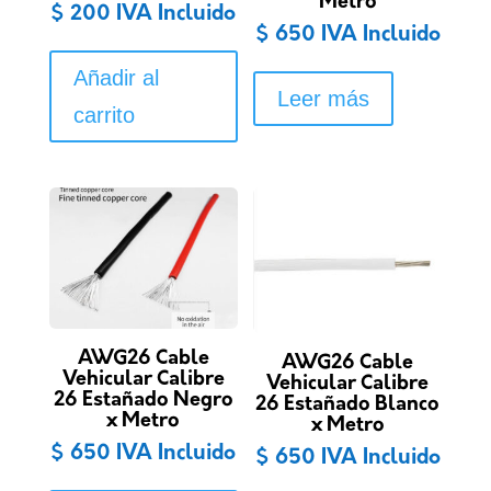
Metro
$
200
IVA Incluido
producto
$
650
IVA Incluido
Añadir al
Leer más
carrito
AWG26 Cable
AWG26 Cable
Vehicular Calibre
Vehicular Calibre
26 Estañado Negro
26 Estañado Blanco
x Metro
x Metro
$
650
IVA Incluido
$
650
IVA Incluido