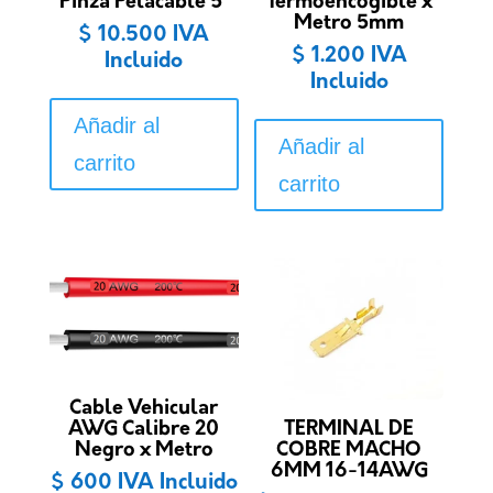
Pinza Pelacable 5″
Termoencogible x
Metro 5mm
$
10.500
IVA
$
1.200
IVA
Incluido
Incluido
Añadir al
Añadir al
carrito
carrito
Cable Vehicular
AWG Calibre 20
TERMINAL DE
Negro x Metro
COBRE MACHO
6MM 16-14AWG
$
600
IVA Incluido