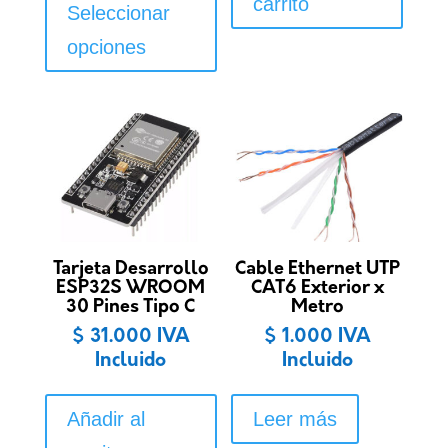
carrito
producto
Seleccionar
tiene
opciones
múltiples
variantes.
Las
opciones
se
pueden
elegir
en
la
Tarjeta Desarrollo
Cable Ethernet UTP
ESP32S WROOM
CAT6 Exterior x
página
30 Pines Tipo C
Metro
de
$
31.000
IVA
$
1.000
IVA
producto
Incluido
Incluido
Añadir al
Leer más