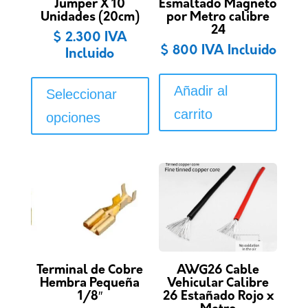
Jumper X 10
Esmaltado Magneto
Unidades (20cm)
por Metro calibre
24
$
2.300
IVA
$
800
IVA Incluido
Incluido
Este
producto
Añadir al
Seleccionar
tiene
carrito
opciones
múltiples
variantes.
Las
opciones
se
pueden
elegir
en
la
Terminal de Cobre
AWG26 Cable
Hembra Pequeña
Vehicular Calibre
página
1/8″
26 Estañado Rojo x
de