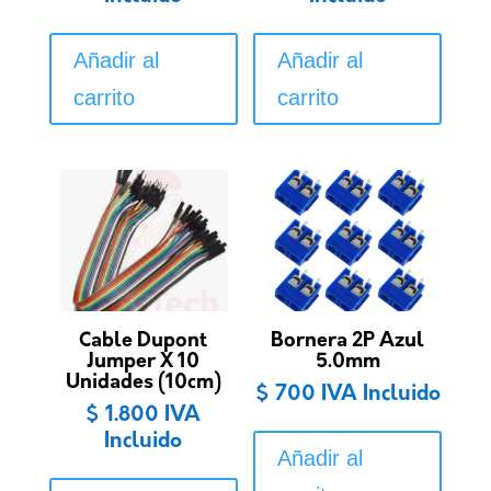
Añadir al
Añadir al
carrito
carrito
Cable Dupont
Bornera 2P Azul
Jumper X 10
5.0mm
Unidades (10cm)
$
700
IVA Incluido
$
1.800
IVA
Incluido
Añadir al
Este