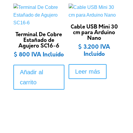
se
puede
elegir
en
Cable USB Mini 30
cm para Arduino
la
Terminal De Cobre
Nano
Estañado de
págin
Agujero SC16-6
$
3.200
IVA
de
Incluido
$
800
IVA Incluido
produ
Leer más
Añadir al
carrito