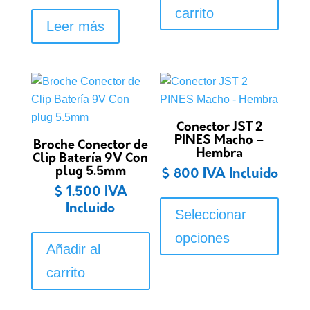
carrito
Leer más
Conector JST 2
PINES Macho –
Broche Conector de
Hembra
Clip Batería 9V Con
plug 5.5mm
$
800
IVA Incluido
Este
$
1.500
IVA
Incluido
produ
Seleccionar
tiene
opciones
múltip
Añadir al
varian
carrito
Las
opcio