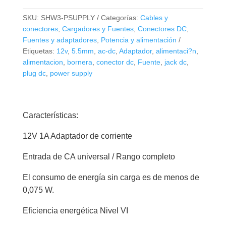
Voltaje
SKU:
SHW3-PSUPPLY
Categorías:
Cables y
12V
conectores
,
Cargadores y Fuentes
,
Conectores DC
,
1A
Fuentes y adaptadores
,
Potencia y alimentación
ACDC
Etiquetas:
12v
,
5.5mm
,
ac-dc
,
Adaptador
,
alimentaci?n
,
alimentacion
,
bornera
,
conector dc
,
Fuente
,
jack dc
,
Jack
plug dc
,
power supply
5.5mm
cantidad
Características:
12V 1A Adaptador de corriente
Entrada de CA universal / Rango completo
El consumo de energía sin carga es de menos de
0,075 W.
Eficiencia energética Nivel VI