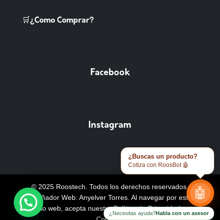
🛒¿Como Comprar?
Facebook
Instagram
¿Buscas un producto?
Cotiza con RoosBot 🤖
© 2025 Roostech. Todos los derechos reservados.
🤖
Diseñador Web: Anyelver Torres
. Al navegar por este
sitio web, acepta nuestra
Política de Privacidad y
¿Necesitas ayuda?
Habla con un asesor
Cookies
.