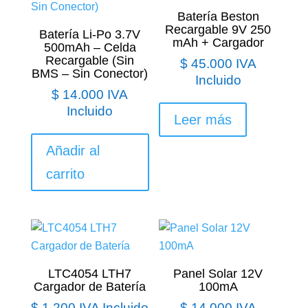
Batería Beston
Recargable 9V 250
Batería Li-Po 3.7V
mAh + Cargador
500mAh – Celda
Recargable (Sin
$
45.000
IVA
BMS – Sin Conector)
Incluido
$
14.000
IVA
Incluido
Leer más
Añadir al
carrito
LTC4054 LTH7
Panel Solar 12V
Cargador de Batería
100mA
$
1.200
IVA Incluido
$
14.000
IVA