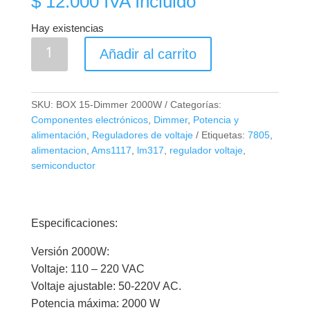
$
12.000
IVA Incluido
Hay existencias
Dimmer
Añadir al carrito
Regulador
de
Voltaje
SKU:
BOX 15-Dimmer 2000W
Categorías:
2000W
Componentes electrónicos
,
Dimmer
,
Potencia y
cantidad
alimentación
,
Reguladores de voltaje
Etiquetas:
7805
,
alimentacion
,
Ams1117
,
lm317
,
regulador voltaje
,
semiconductor
Especificaciones:
Versión 2000W:
Voltaje: 110 – 220 VAC
Voltaje ajustable: 50-220V AC.
Potencia máxima: 2000 W