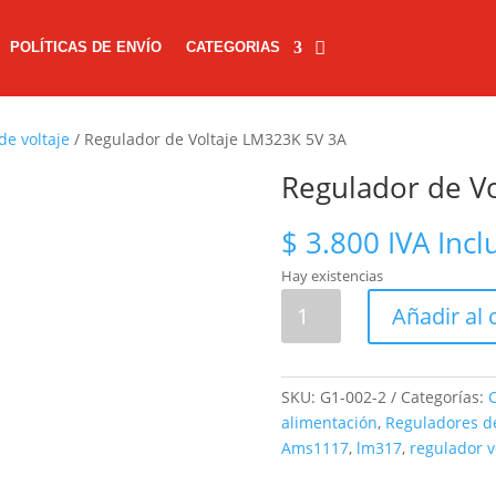
POLÍTICAS DE ENVÍO
CATEGORIAS
de voltaje
/ Regulador de Voltaje LM323K 5V 3A
Regulador de V
$
3.800
IVA Incl
Hay existencias
Regulador
Añadir al 
de
Voltaje
LM323K
SKU:
G1-002-2
Categorías:
C
5V
alimentación
,
Reguladores de
3A
Ams1117
,
lm317
,
regulador v
cantidad