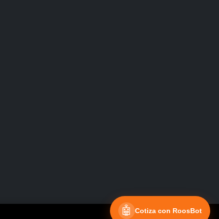
Facebook
Instagram
🤖
Cotiza con RoosBot