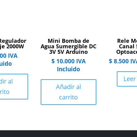
Regulador
Mini Bomba de
Rele M
aje 2000W
Agua Sumergible DC
Canal 
3V 5V Arduino
Optoac
00
IVA
$
10.000
IVA
$
8.500
IV
luido
Incluido
Leer
ir al
Añadir al
rito
carrito