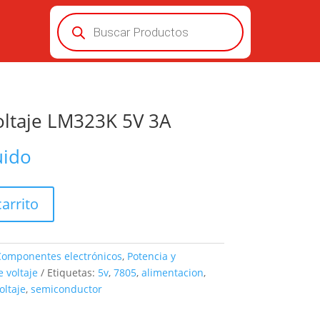
Búsqueda
de
productos
oltaje LM323K 5V 3A
uido
carrito
omponentes electrónicos
,
Potencia y
 voltaje
Etiquetas:
5v
,
7805
,
alimentacion
,
oltaje
,
semiconductor