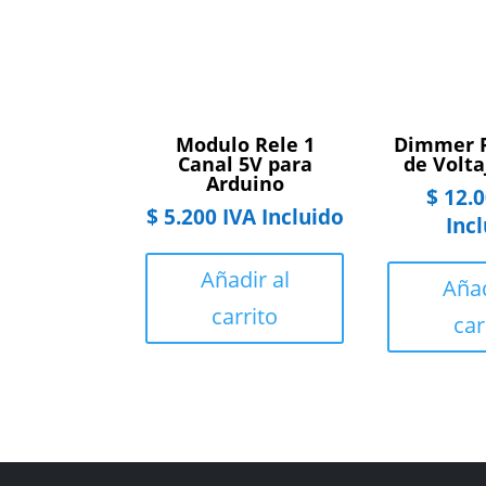
Modulo Rele 1
Dimmer 
Canal 5V para
de Volt
Arduino
$
12.0
$
5.200
IVA Incluido
Inc
Añadir al
Añad
carrito
car