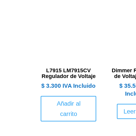
L7915 LM7915CV
Dimmer 
Regulador de Voltaje
de Volt
$
3.300
IVA Incluido
$
35.5
Inc
Añadir al
Lee
carrito