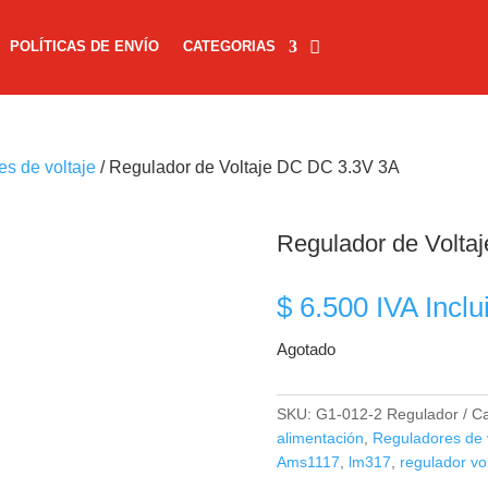
POLÍTICAS DE ENVÍO
CATEGORIAS
s de voltaje
/ Regulador de Voltaje DC DC 3.3V 3A
Regulador de Volta
$
6.500
IVA Inclu
Agotado
SKU:
G1-012-2 Regulador
Ca
alimentación
,
Reguladores de v
Ams1117
,
lm317
,
regulador vol