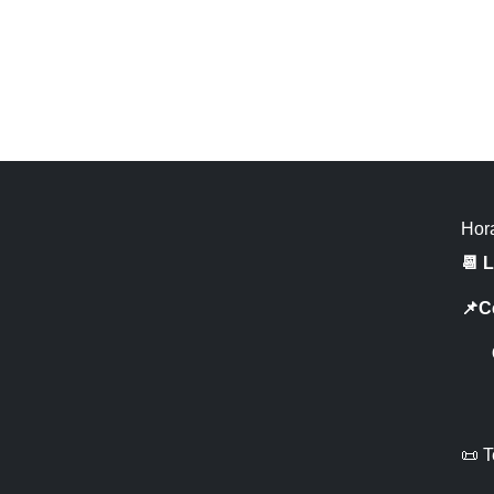
Hora
📆 
📌C
CR 
📜 