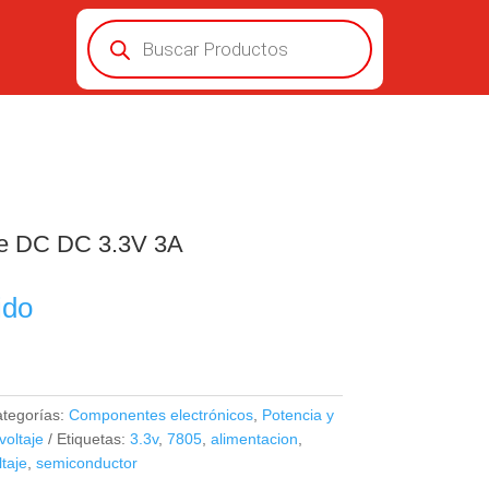
Búsqueda
de
productos
je DC DC 3.3V 3A
ido
tegorías:
Componentes electrónicos
,
Potencia y
oltaje
Etiquetas:
3.3v
,
7805
,
alimentacion
,
taje
,
semiconductor