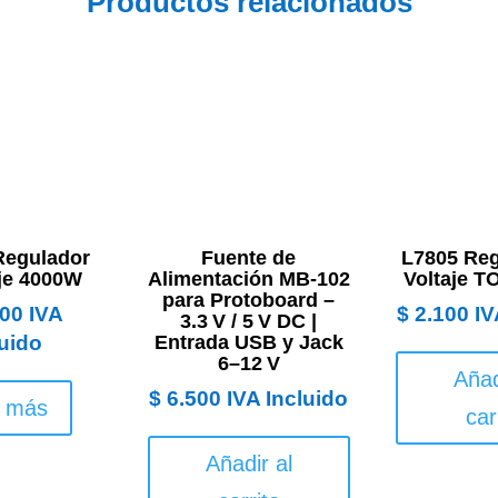
Productos relacionados
Regulador
Fuente de
L7805 Reg
aje 4000W
Alimentación MB-102
Voltaje T
para Protoboard –
00
IVA
$
2.100
IV
3.3 V / 5 V DC |
luido
Entrada USB y Jack
6–12 V
Añad
$
6.500
IVA Incluido
r más
car
Añadir al