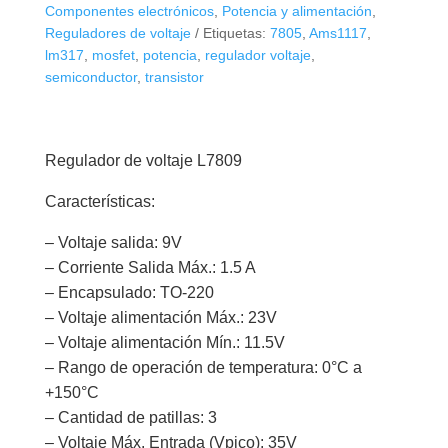
cantidad
Componentes electrónicos
,
Potencia y alimentación
,
Reguladores de voltaje
Etiquetas:
7805
,
Ams1117
,
lm317
,
mosfet
,
potencia
,
regulador voltaje
,
semiconductor
,
transistor
Regulador de voltaje L7809
Características:
– Voltaje salida: 9V
– Corriente Salida Máx.: 1.5 A
– Encapsulado: TO-220
– Voltaje alimentación Máx.: 23V
– Voltaje alimentación Mín.: 11.5V
– Rango de operación de temperatura: 0°C a
+150°C
– Cantidad de patillas: 3
– Voltaje Máx. Entrada (Vpico): 35V