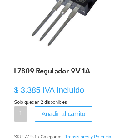
L7809 Regulador 9V 1A
$
3.385
IVA Incluido
Solo quedan 2 disponibles
L7809
Añadir al carrito
Regulador
9V
1A
SKU:
A19-1
Categorías:
Transistores y Potencia
,