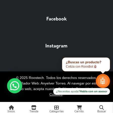
Facebook
Instagram
¿Buscas un producto?
Cotiza con RoosBot 🤖
© 2025 Roostech. Todos los derechos reservados.
🤖
Diseñador Web: Anyelver Torres
. Al navegar por este
sitio web, acepta nuestra
Política de Privacidad y
¿Necesitas ayuda?
Habla con un asesor
Cookies
.
Inicio
Tienda
Categorías
Carrito
Buscar