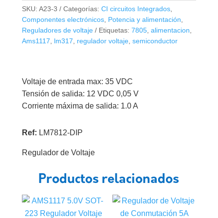
LM7812
SKU:
A23-3
Categorías:
CI circuitos Integrados
,
DIP
Componentes electrónicos
,
Potencia y alimentación
,
12V
Reguladores de voltaje
Etiquetas:
7805
,
alimentacion
,
1.0A
Ams1117
,
lm317
,
regulador voltaje
,
semiconductor
cantidad
Voltaje de entrada max: 35 VDC
Tensión de salida: 12 VDC 0,05 V
Corriente máxima de salida: 1.0 A
Ref:
LM7812-DIP
Regulador de Voltaje
Productos relacionados