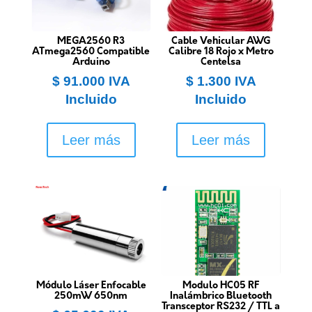
MEGA2560 R3
Cable Vehicular AWG
ATmega2560 Compatible
Calibre 18 Rojo x Metro
Arduino
Centelsa
$
91.000
IVA
$
1.300
IVA
Incluido
Incluido
Leer más
Leer más
Módulo Láser Enfocable
Modulo HC05 RF
250mW 650nm
Inalámbrico Bluetooth
Transceptor RS232 / TTL a