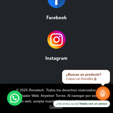
Facebook
Instagram
¿Buscas un producto?
Cotiza con RoosBot 🤖
© 2025 Roostech. Todos los derechos reservados.
🤖
Diseñador Web: Anyelver Torres
. Al navegar por este
sitio web, acepta nuestra
Política de Privacidad y
¿Necesitas ayuda?
Habla con un asesor
Cookies
.