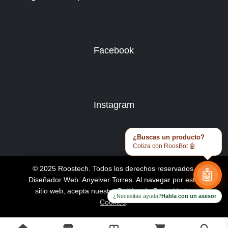
Facebook
Instagram
¿Buscas un producto?
Cotiza con RoosBot 🤖
© 2025 Roostech. Todos los derechos reservados.
🤖
Diseñador Web: Anyelver Torres
. Al navegar por este
sitio web, acepta nuestra
Política de Privacidad y
¿Necesitas ayuda?
Habla con un asesor
Cookies
.