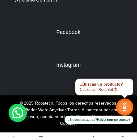
Facebook
Instagram
¿Buscas un producto?
Cotiza con RoosBot 🤖
© 2025 Roostech. Todos los derechos reservados.
🤖
Diseñador Web: Anyelver Torres
. Al navegar por este
sitio web, acepta nuestra
Política de Privacidad y
¿Necesitas ayuda?
Habla con un asesor
Cookies
.