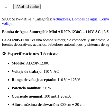
Mini
Añadir al carrito
Bomba
de
Agua
SKU:
SHW-4RF-1
Categorías:
Actuadores
,
Bombas de agua
,
Conve
Brushless
voltaje
2.5W,
Bomba de Agua Sumergible Mini AD20P-1230C – 110V AC | 3.6
220V,
3M
La
AD20P-1230C
es una bomba sumergible compacta y silenciosa, di
cantidad
fuentes decorativas, acuarios, bebedores automáticos, y sistemas de a
⚙️ Especificaciones Técnicas:
Modelo:
AD20P-1230C
Voltaje de trabajo:
110 V AC
Rango de voltaje aceptado:
110 V ~ 125 V
Potencia nominal:
3.6 W
Corriente nominal:
300 mA ± 20 mA
Altura máxima de elevación:
300 cm ± 20 cm