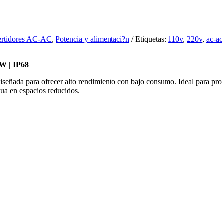
rtidores AC-AC
,
Potencia y alimentaci?n
Etiquetas:
110v
,
220v
,
ac-a
W | IP68
señada para ofrecer alto rendimiento con bajo consumo. Ideal para pro
gua en espacios reducidos.