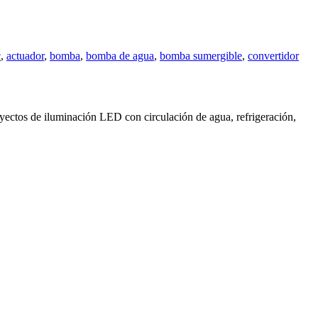
c
,
actuador
,
bomba
,
bomba de agua
,
bomba sumergible
,
convertidor
yectos de iluminación LED con circulación de agua, refrigeración,