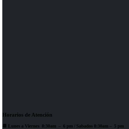
Horarios de Atención
📆 Lunes a Viernes 8:30am – 6 pm /
Sabados 8:30am – 5 pm