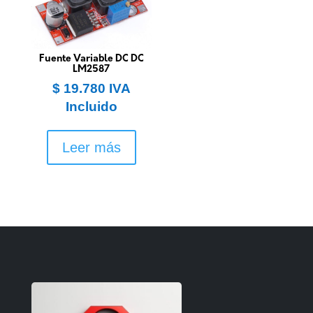
Fuente Variable DC DC
LM2587
$
19.780
IVA
Incluido
Leer más