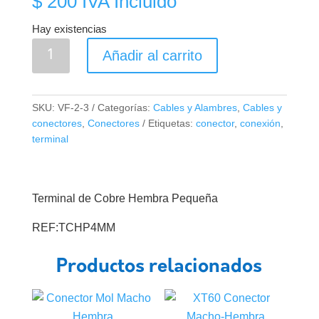
$
200
IVA Incluido
Hay existencias
Terminal
Añadir al carrito
de
Cobre
Hembra
SKU:
VF-2-3
Categorías:
Cables y Alambres
,
Cables y
Pequeña
conectores
,
Conectores
Etiquetas:
conector
,
conexión
,
1/8"
terminal
cantidad
Terminal de Cobre Hembra Pequeña
REF:TCHP4MM
Productos relacionados