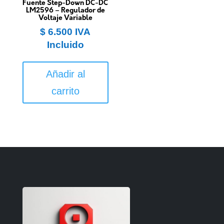
Fuente Step-Down DC-DC
LM2596 – Regulador de
Voltaje Variable
$
6.500
IVA
Incluido
Añadir al
carrito