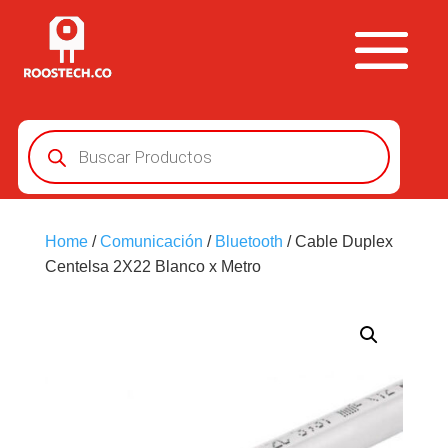
Búsqueda
de
productos
Home
/
Comunicación
/
Bluetooth
/ Cable Duplex
Centelsa 2X22 Blanco x Metro