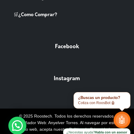
🛒¿Como Comprar?
Facebook
Instagram
¿Buscas un producto?
Cotiza con RoosBot 🤖
© 2025 Roostech. Todos los derechos reservados.
🤖
Diseñador Web: Anyelver Torres
. Al navegar por este
sitio web, acepta nuestra
Política de Privacidad y
¿Necesitas ayuda?
Habla con un asesor