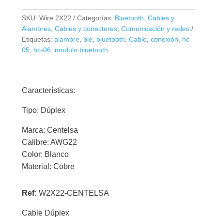
Centelsa
2X22
SKU:
Wire 2X22
Categorías:
Bluetooth
,
Cables y
Blanco
Alambres
,
Cables y conectores
,
Comunicación y redes
x
Etiquetas:
alambre
,
ble
,
bluetooth
,
Cable
,
conexión
,
hc-
Metro
05
,
hc-06
,
modulo bluetooth
cantidad
Características:
Tipo: Dúplex
Marca: Centelsa
Calibre: AWG22
Color: Blanco
Material: Cobre
Ref:
W2X22-CENTELSA
Cable Dúplex