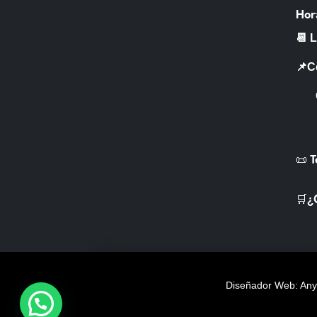
Hor
📆 
📌C
CR 
📜 
🛒¿
Diseñador Web: Anye