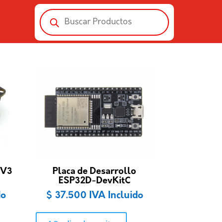
Búsqueda
de
productos
 V3
Placa de Desarrollo
ESP32D-DevKitC
do
$
37.500
IVA Incluido