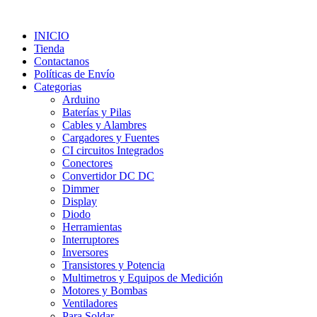
INICIO
Tienda
Contactanos
Políticas de Envío
Categorias
Arduino
Baterías y Pilas
Cables y Alambres
Cargadores y Fuentes
CI circuitos Integrados
Conectores
Convertidor DC DC
Dimmer
Display
Diodo
Herramientas
Interruptores
Inversores
Transistores y Potencia
Multimetros y Equipos de Medición
Motores y Bombas
Ventiladores
Para Soldar