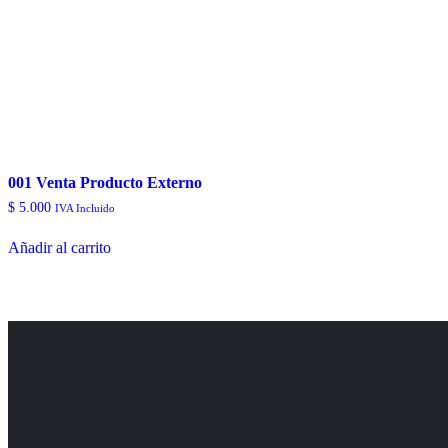
001 Venta Producto Externo
$
5.000
IVA Incluido
Añadir al carrito