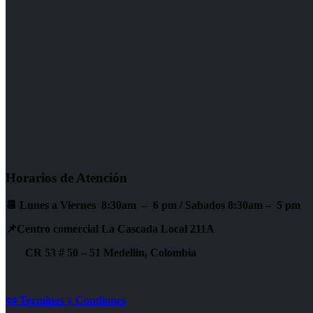
Horarios de Atención
📆 Lunes a Viernes 8:30am – 6 pm /
Sabados 8:30am – 5 pm
📌Centro comercial La Cascada Local 211A
CR 53 # 50 – 51 Medellin, Colombia
📜 Terminos y Condiones