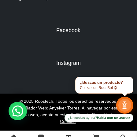
Facebook
Instagram
¿Buscas un producto?
Cotiza con RoosBot 🤖
© 2025 Roostech. Todos los derechos reservados.
🤖
Diseñador Web: Anyelver Torres
. Al navegar por este
sitio web, acepta nuestra
Política de Privacidad y
¿Necesitas ayuda?
Habla con un asesor
Cookies
.