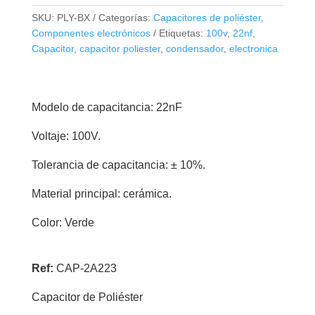
Poliéster
SKU:
PLY-BX
Categorías:
Capacitores de poliéster
,
22nf
Componentes electrónicos
Etiquetas:
100v
,
22nf
,
100V
Capacitor
,
capacitor poliester
,
condensador
,
electronica
cantidad
Modelo de capacitancia: 22nF
Voltaje: 100V.
Tolerancia de capacitancia: ± 10%.
Material principal: cerámica.
Color: Verde
Ref:
CAP-2A223
Capacitor de Poliéster