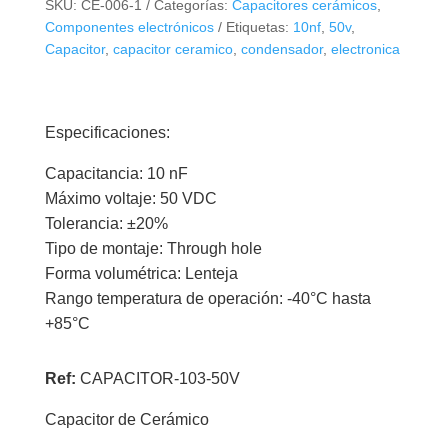
SKU:
CE-006-1
Categorías:
Capacitores cerámicos
,
(103)
Componentes electrónicos
Etiquetas:
10nf
,
50v
,
X
Capacitor
,
capacitor ceramico
,
condensador
,
electronica
10
Unidades
cantidad
Especificaciones:
Capacitancia: 10 nF
Máximo voltaje: 50 VDC
Tolerancia: ±20%
Tipo de montaje: Through hole
Forma volumétrica: Lenteja
Rango temperatura de operación: -40°C hasta
+85°C
Ref:
CAPACITOR-103-50V
Capacitor de Cerámico