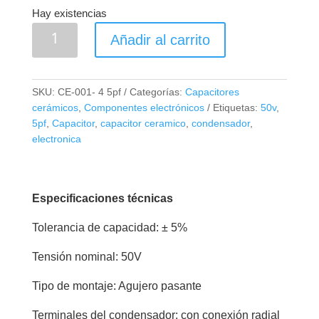
Hay existencias
Capacitor
Añadir al carrito
Cerámico
5pF
50V
SKU:
CE-001- 4 5pf
Categorías:
Capacitores
cantidad
cerámicos
,
Componentes electrónicos
Etiquetas:
50v
,
5pf
,
Capacitor
,
capacitor ceramico
,
condensador
,
electronica
Especificaciones técnicas
Tolerancia de capacidad: ± 5%
Tensión nominal: 50V
Tipo de montaje: Agujero pasante
Terminales del condensador: con conexión radial