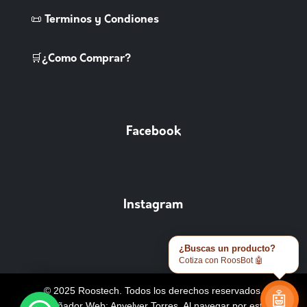
📜 Terminos y Condiones
🛒¿Como Comprar?
Facebook
Instagram
¿Buscas un producto?
Cotiza con RoosBot 🤖
© 2025 Roostech. Todos los derechos reservados.
🤖
Diseñador Web: Anyelver Torres
. Al navegar por este