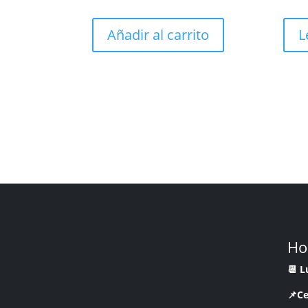
Añadir al carrito
L
Ho
📆 
📌Ce