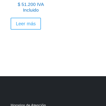
$
51.200
IVA
Incluido
Leer más
Horarios de Atención