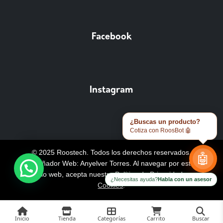
Facebook
Instagram
¿Buscas un producto?
Cotiza con RoosBot 🤖
© 2025 Roostech. Todos los derechos reservados.
🤖
Diseñador Web: Anyelver Torres
. Al navegar por este
sitio web, acepta nuestra
Política de Privacidad y
¿Necesitas ayuda?
Habla con un asesor
Cookies
.
Inicio
Tienda
Categorías
Carrito
Buscar