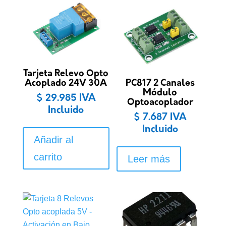
Tarjeta Relevo Opto
Acoplado 24V 30A
PC817 2 Canales
Módulo
$
29.985
IVA
Optoacoplador
Incluido
$
7.687
IVA
Incluido
Añadir al
carrito
Leer más