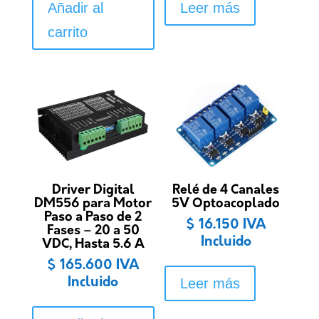
Añadir al
Leer más
carrito
Driver Digital
Relé de 4 Canales
DM556 para Motor
5V Optoacoplado
Paso a Paso de 2
$
16.150
IVA
Fases – 20 a 50
Incluido
VDC, Hasta 5.6 A
$
165.600
IVA
Leer más
Incluido