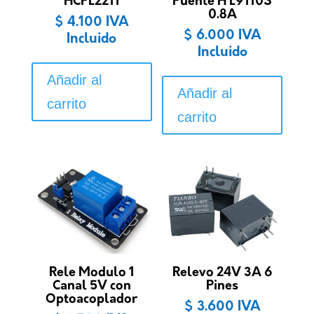
HCPL2211
Puente H L9110S
0.8A
$
4.100
IVA
$
6.000
IVA
Incluido
Incluido
Añadir al
Añadir al
carrito
carrito
Rele Modulo 1
Relevo 24V 3A 6
Canal 5V con
Pines
Optoacoplador
$
3.600
IVA