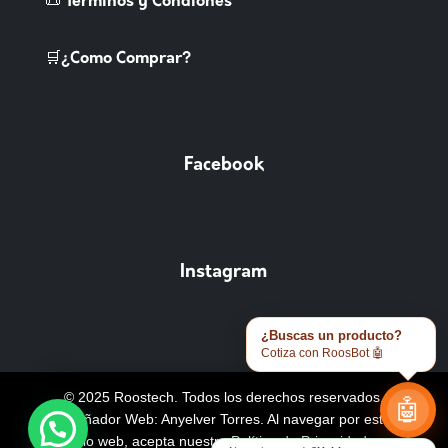
📜 Terminos y Condiones
🛒¿Como Comprar?
Facebook
Instagram
¿Buscas un producto?
Cotiza con RoosBot 🤖
© 2025 Roostech. Todos los derechos reservados.
🤖
Diseñador Web: Anyelver Torres
. Al navegar por este
sitio web, acepta nuestra
Política de Privacidad y