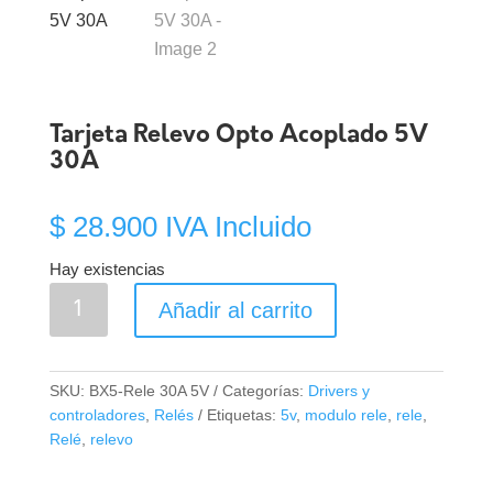
Tarjeta Relevo Opto Acoplado 5V
30A
$
28.900
IVA Incluido
Hay existencias
Tarjeta
Añadir al carrito
Relevo
Opto
Acoplado
SKU:
BX5-Rele 30A 5V
Categorías:
Drivers y
5V
controladores
,
Relés
Etiquetas:
5v
,
modulo rele
,
rele
,
30A
Relé
,
relevo
cantidad