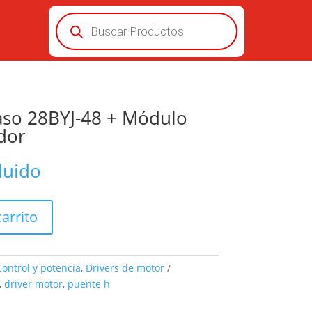
Búsqueda
de
productos
aso 28BYJ-48 + Módulo
dor
luido
carrito
Control y potencia
,
Drivers de motor
,
driver motor
,
puente h