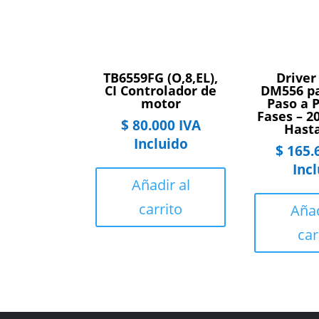
TB6559FG (O,8,EL),
Driver
CI Controlador de
DM556 p
motor
Paso a 
Fases – 2
$
80.000
IVA
Hasta
Incluido
$
165.
Inc
Añadir al
carrito
Añad
car