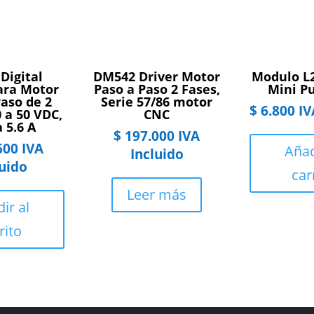
 Digital
DM542 Driver Motor
Modulo L
ara Motor
Paso a Paso 2 Fases,
Mini P
Paso de 2
Serie 57/86 motor
$
6.800
IV
0 a 50 VDC,
CNC
 5.6 A
$
197.000
IVA
600
IVA
Añad
Incluido
luido
car
Leer más
ir al
rito