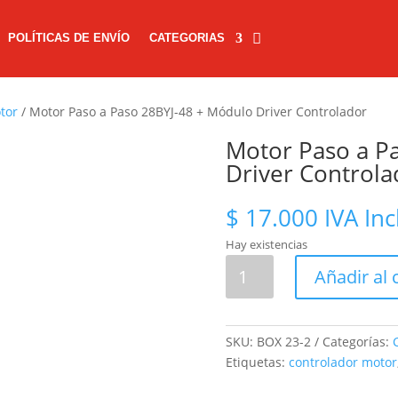
POLÍTICAS DE ENVÍO
CATEGORIAS
tor
/ Motor Paso a Paso 28BYJ-48 + Módulo Driver Controlador
Motor Paso a P
Driver Controla
$
17.000
IVA Inc
Hay existencias
Motor
Añadir al 
Paso
a
Paso
SKU:
BOX 23-2
Categorías:
28BYJ-
Etiquetas:
controlador motor
48
+