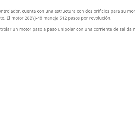
Módulo
Driver
trolador, cuenta con una estructura con dos orificios para su mont
Controlador
uste. El motor 28BYJ-48 maneja 512 pasos por revolución.
cantidad
ntrolar un motor paso a paso unipolar con una corriente de salida