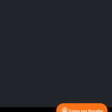
Facebook
Instagram
🤖
Cotiza con RoosBot