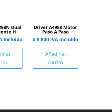
298N Dual
Driver A4988 Motor
uente H
Paso A Paso
A Incluido
$
8.800
IVA Incluido
ir al
Añadir al
rito
carrito