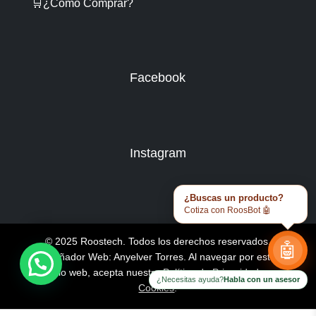
🛒¿Como Comprar?
Facebook
Instagram
¿Buscas un producto?
Cotiza con RoosBot 🤖
© 2025 Roostech. Todos los derechos reservados.
🤖
Diseñador Web: Anyelver Torres
. Al navegar por este
sitio web, acepta nuestra
Política de Privacidad y
¿Necesitas ayuda?
Habla con un asesor
Cookies
.