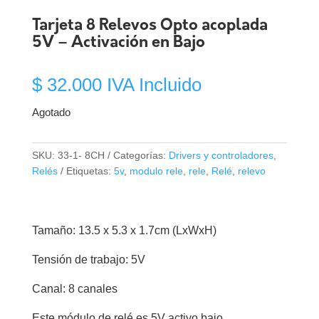
Tarjeta 8 Relevos Opto acoplada
5V – Activación en Bajo
$
32.000
IVA Incluido
Agotado
SKU:
33-1- 8CH
Categorías:
Drivers y controladores
,
Relés
Etiquetas:
5v
,
modulo rele
,
rele
,
Relé
,
relevo
Tamaño: 13.5 x 5.3 x 1.7cm (LxWxH)
Tensión de trabajo: 5V
Canal: 8 canales
Este módulo de relé es 5V activo bajo.