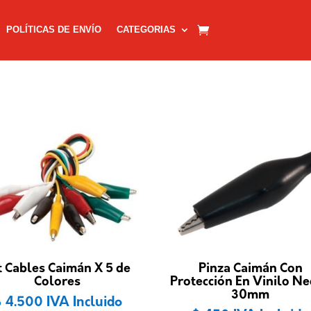
POLÍTICAS DE ENVÍO
CATEGORIAS
t Cables Caimán X 5 de
Pinza Caimán Con
Colores
Protección En Vinilo N
30mm
$
4.500
IVA Incluido