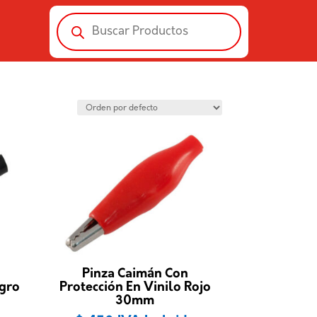
Búsqueda
de
productos
Pinza Caimán Con
egro
Protección En Vinilo Rojo
30mm