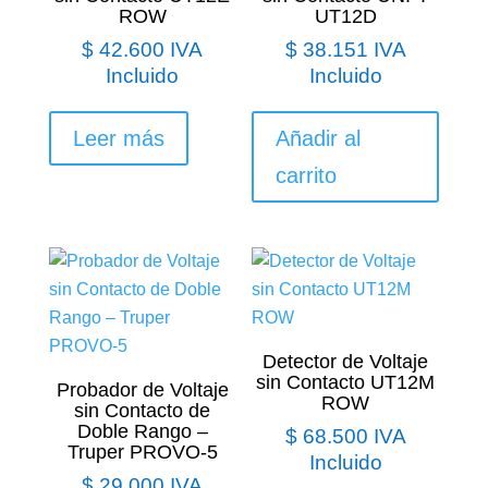
ROW
UT12D
$
42.600
IVA
$
38.151
IVA
Incluido
Incluido
Leer más
Añadir al
carrito
Detector de Voltaje
sin Contacto UT12M
Probador de Voltaje
ROW
sin Contacto de
Doble Rango –
$
68.500
IVA
Truper PROVO-5
Incluido
$
29.000
IVA