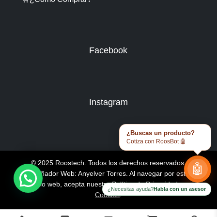
Facebook
Instagram
¿Buscas un producto?
Cotiza con RoosBot 🤖
© 2025 Roostech. Todos los derechos reservados.
🤖
Diseñador Web: Anyelver Torres
. Al navegar por este
sitio web, acepta nuestra
Política de Privacidad y
¿Necesitas ayuda?
Habla con un asesor
Cookies
.