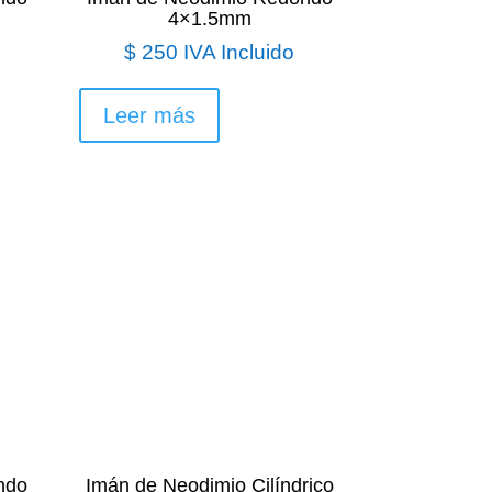
4×1.5mm
$
250
IVA Incluido
Leer más
ndo
Imán de Neodimio Cilíndrico