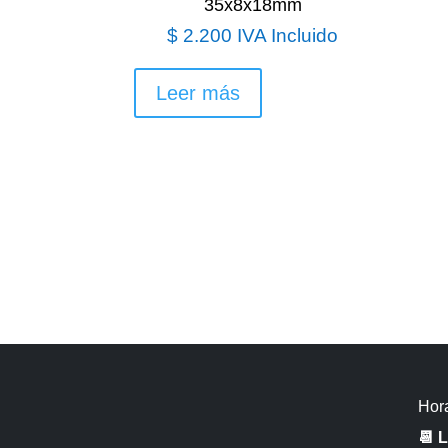
35x8x18mm
$
2.200
IVA Incluido
Leer más
Hora
📆 