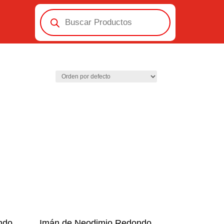
Búsqueda
de
productos
ndo
Imán de Neodimio Redondo