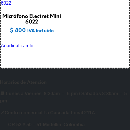
Micrófono Electret Mini
6022
$
800
IVA Incluido
Añadir al carrito
Horarios de Atención
📆 Lunes a Viernes 8:30am – 6 pm /
Sabados 8:30am – 5
pm
📌Centro comercial La Cascada Local 211A
CR 53 # 50 – 51 Medellin, Colombia