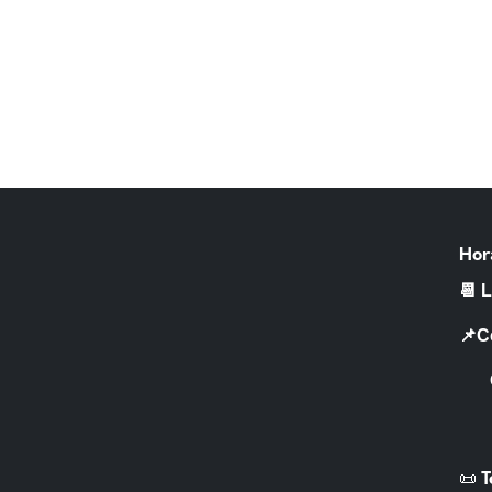
Hor
📆 
📌C
CR 
📜 