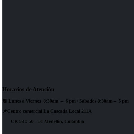
Horarios de Atención
📆 Lunes a Viernes 8:30am – 6 pm /
Sabados 8:30am – 5 pm
📌Centro comercial La Cascada Local 211A
CR 53 # 50 – 51 Medellin, Colombia