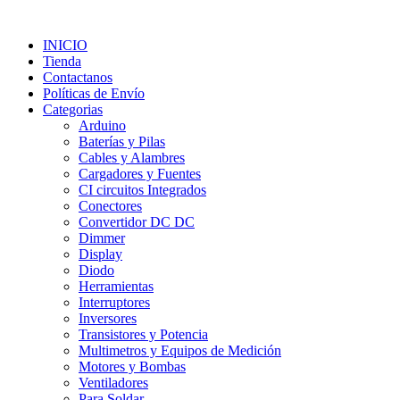
INICIO
Tienda
Contactanos
Políticas de Envío
Categorias
Arduino
Baterías y Pilas
Cables y Alambres
Cargadores y Fuentes
CI circuitos Integrados
Conectores
Convertidor DC DC
Dimmer
Display
Diodo
Herramientas
Interruptores
Inversores
Transistores y Potencia
Multimetros y Equipos de Medición
Motores y Bombas
Ventiladores
Para Soldar