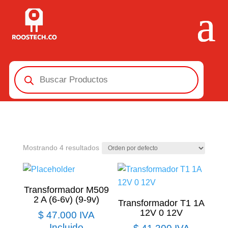
Búsqueda
de
productos
Mostrando 4 resultados
Transformador M509
2 A (6-6v) (9-9v)
Transformador T1 1A
12V 0 12V
$
47.000
IVA
Incluido