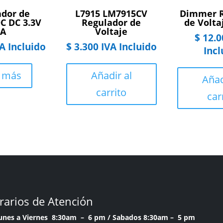
ador de
L7915 LM7915CV
Dimmer R
DC DC 3.3V
Regulador de
de Volta
3A
Voltaje
$
12.0
A Incluido
$
3.300
IVA Incluido
Incl
r más
Añadir al
Añad
carrito
car
rarios de Atención
Lunes a Viernes 8:30am – 6 pm /
Sabados 8:30am – 5 pm