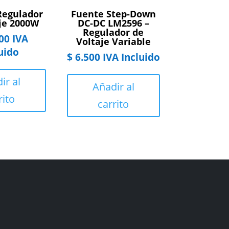
egulador
Fuente Step-Down
je 2000W
DC-DC LM2596 –
Regulador de
00
IVA
Voltaje Variable
uido
$
6.500
IVA Incluido
ir al
Añadir al
rito
carrito