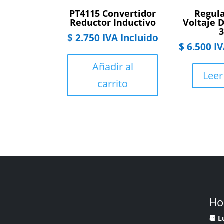
PT4115 Convertidor
Regul
Reductor Inductivo
Voltaje 
$
2.750
IVA Incluido
$
6.500
IV
Añadir al
Lee
carrito
Ho
📆 