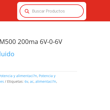
Búsqueda
de
productos
 M500 200ma 6V-0-6V
luido
Potencia y alimentaci?n
,
Potencia y
res
Etiquetas:
6v
,
ac
,
alimentaci?n
,