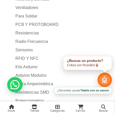
Ventiladores
Para Soldar
PCB Y PROTOBOARD
Resistencias
Radio Frecuencia
Sensores
RFID Y NFC
¿Buscas un producto?
Cotiza con RoosBot 🤖
Kits Arduino
Arduino Modulos
🤖
Pinza Amperimétrica
¿Necesitas ayuda?
Habla con un asesor
Resistencias SMD
Potenciometros
Amplificadores de Sonido
Inicio
Tienda
Categorías
Carrito
Buscar