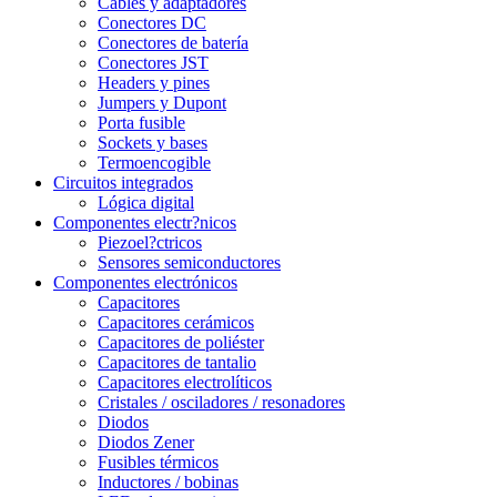
Cables y adaptadores
Conectores DC
Conectores de batería
Conectores JST
Headers y pines
Jumpers y Dupont
Porta fusible
Sockets y bases
Termoencogible
Circuitos integrados
Lógica digital
Componentes electr?nicos
Piezoel?ctricos
Sensores semiconductores
Componentes electrónicos
Capacitores
Capacitores cerámicos
Capacitores de poliéster
Capacitores de tantalio
Capacitores electrolíticos
Cristales / osciladores / resonadores
Diodos
Diodos Zener
Fusibles térmicos
Inductores / bobinas