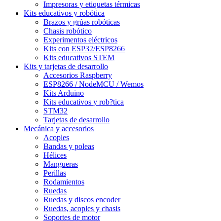
Impresoras y etiquetas térmicas
Kits educativos y robótica
Brazos y grúas robóticas
Chasis robótico
Experimentos eléctricos
Kits con ESP32/ESP8266
Kits educativos STEM
Kits y tarjetas de desarrollo
Accesorios Raspberry
ESP8266 / NodeMCU / Wemos
Kits Arduino
Kits educativos y rob?tica
STM32
Tarjetas de desarrollo
Mecánica y accesorios
Acoples
Bandas y poleas
Hélices
Mangueras
Perillas
Rodamientos
Ruedas
Ruedas y discos encoder
Ruedas, acoples y chasis
Soportes de motor