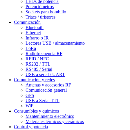
LEDs de potencia
Potenciómetros
Sockets para bombillo
Triacs / tiristores
Comunicación
Bluetooth
Ethernet
Infrarrojo IR
Lectores USB / almacenamiento
LoRa
Radiofrecuencia RF
RFID / NFC
RS232 / TTL
RS485 / Serial
USB a serial / UART
Comunicación y redes
Antenas y accesorios RF
Comunicación general
GPS
USB a Serial TTL
WiFi
Consumibles y químicos
Mantenimiento electrónico
Materiales térmicos y cerámicos
Control y potencia