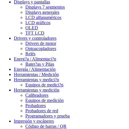
Displays y pantallas
Displays 7 segmentos
Displays generales
LCD alfanuméricos
LCD gráficos
OLED
TFT LCD
Drivers y controladores
Drivers de motor
Optoacopladores
Relés
Energ?a / Alimentaci?n
Bater?as y Pilas
Energía / Alimentación
Herramientas / Medición
Herramientas y medici?n
Equipos de medici?n
Herramientas y medición
Calibradores
Equipos de medición
Probadores
Probadores de red
Programadores y prueba
Impresión y escáneres
Código de barras / QR