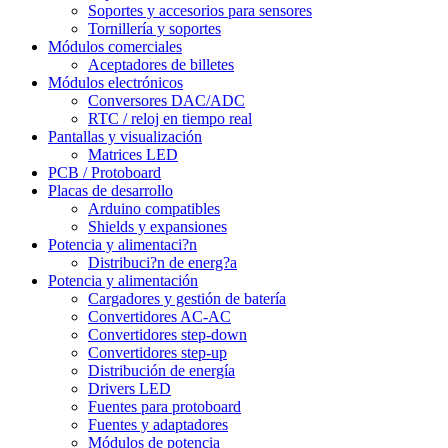
Soportes y accesorios para sensores
Tornillería y soportes
Módulos comerciales
Aceptadores de billetes
Módulos electrónicos
Conversores DAC/ADC
RTC / reloj en tiempo real
Pantallas y visualización
Matrices LED
PCB / Protoboard
Placas de desarrollo
Arduino compatibles
Shields y expansiones
Potencia y alimentaci?n
Distribuci?n de energ?a
Potencia y alimentación
Cargadores y gestión de batería
Convertidores AC-AC
Convertidores step-down
Convertidores step-up
Distribución de energía
Drivers LED
Fuentes para protoboard
Fuentes y adaptadores
Módulos de potencia