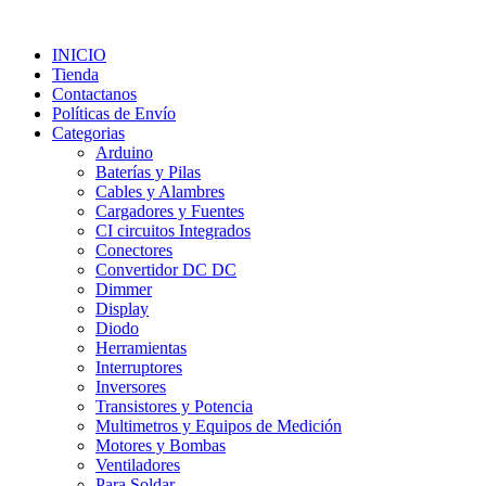
INICIO
Tienda
Contactanos
Políticas de Envío
Categorias
Arduino
Baterías y Pilas
Cables y Alambres
Cargadores y Fuentes
CI circuitos Integrados
Conectores
Convertidor DC DC
Dimmer
Display
Diodo
Herramientas
Interruptores
Inversores
Transistores y Potencia
Multimetros y Equipos de Medición
Motores y Bombas
Ventiladores
Para Soldar