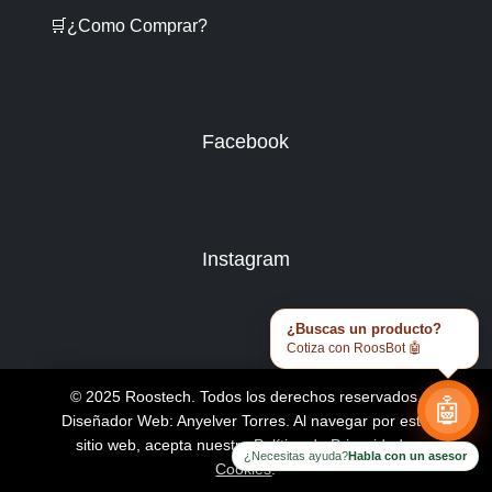
🛒¿Como Comprar?
Facebook
Instagram
¿Buscas un producto?
Cotiza con RoosBot 🤖
© 2025 Roostech. Todos los derechos reservados.
🤖
Diseñador Web: Anyelver Torres
. Al navegar por este
sitio web, acepta nuestra
Política de Privacidad y
¿Necesitas ayuda?
Habla con un asesor
Cookies
.