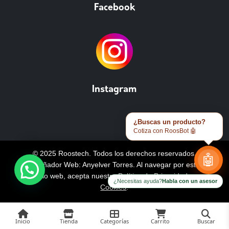
Facebook
Instagram
¿Buscas un producto?
Cotiza con RoosBot 🤖
© 2025 Roostech. Todos los derechos reservados.
🤖
Diseñador Web: Anyelver Torres
. Al navegar por este
sitio web, acepta nuestra
Política de Privacidad y
¿Necesitas ayuda?
Habla con un asesor
Cookies
.
Inicio
Tienda
Categorías
Carrito
Buscar