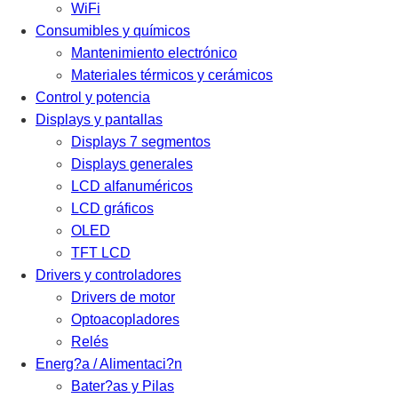
WiFi
Consumibles y químicos
Mantenimiento electrónico
Materiales térmicos y cerámicos
Control y potencia
Displays y pantallas
Displays 7 segmentos
Displays generales
LCD alfanuméricos
LCD gráficos
OLED
TFT LCD
Drivers y controladores
Drivers de motor
Optoacopladores
Relés
Energ?a / Alimentaci?n
Bater?as y Pilas