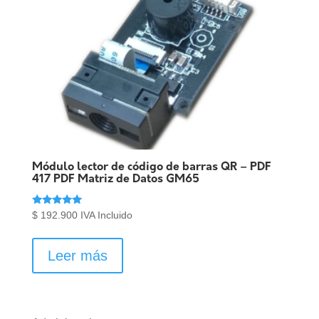
Módulo lector de código de barras QR – PDF
417 PDF Matriz de Datos GM65
Valorado en
$
192.900
IVA Incluido
5.00
de 5
Leer más