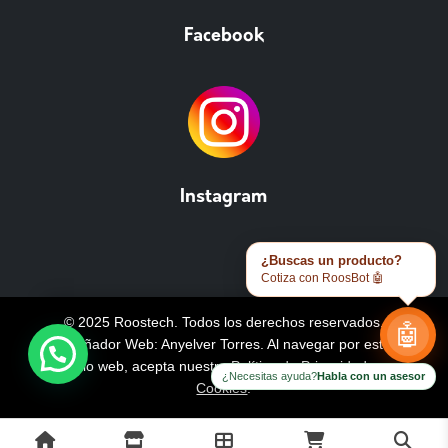
Facebook
Instagram
¿Buscas un producto?
Cotiza con RoosBot 🤖
© 2025 Roostech. Todos los derechos reservados.
🤖
Diseñador Web: Anyelver Torres
. Al navegar por este
sitio web, acepta nuestra
Política de Privacidad y
¿Necesitas ayuda?
Habla con un asesor
Cookies
.